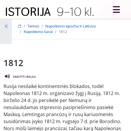
Skip to main content
Temos
Napoleono epocha ir Lietuva
Napoleono karai
1812
1812
SKAITYTI BALSU
Rusija nesilaikė kontinentinės blokados, todėl
Napoleonas 1812 m. organizavo žygį į Rusiją. 1812 m.
birželio 24 d. jis persikėlė per Nemuną ir
nesulaukdamas stipresnio pasipriešinimo pasiekė
Maskvą. Lemtingas prancūzų ir rusų kariuomenės
susidūrimas įvyko 1812 m. rugsėjo 7 d. prie Borodino.
Nors mūšį laimėjo prancūzai, tačiau karą Napoleonas