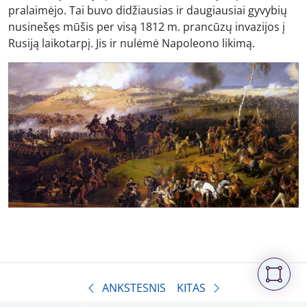
pralaimėjo. Tai buvo didžiausias ir daugiausiai gyvybių
nusinešęs mūšis per visą 1812 m. prancūzų invazijos į
Rusiją laikotarpį. Jis ir nulėmė Napoleono likimą.
ANKSTESNIS
KITAS