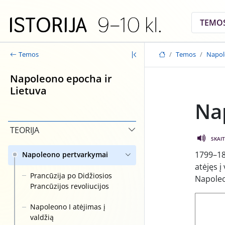
Skip to main content
TEMO
Temos
Napol
Temos
Napoleono epocha ir
Lietuva
Na
TEORIJA
SKAIT
1799–18
Napoleono pertvarkymai
atėjęs į
Prancūzija po Didžiosios
Napoleo
Prancūzijos revoliucijos
Napoleono I atėjimas į
valdžią