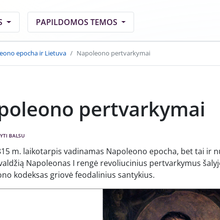
S
PAPILDOMOS TEMOS
eono epocha ir Lietuva
Napoleono pertvarkymai
poleono pertvarkymai
YTI BALSU
15 m. laikotarpis vadinamas Napoleono epocha, bet tai ir n
 valdžią Napoleonas I rengė revoliucinius pertvarkymus šalyje
no kodeksas griovė feodalinius santykius.