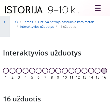
Skip to main content
Temos
Lietuva Antrojo pasaulinio karo metais
Interaktyvios užduotys
16 užduotis
Interaktyvios užduotys
1
2
3
4
5
6
7
8
9
10
11
12
13
14
15
16
16 užduotis