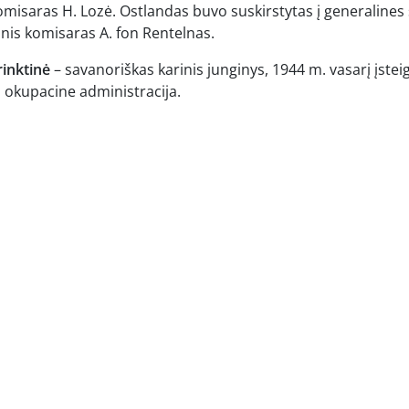
misaras H. Lozė. Ostlandas buvo suskirstytas į generalines s
inis komisaras A. fon Rentelnas.
rinktinė
– savanoriškas karinis junginys, 1944 m. vasarį įstei
ų okupacine administracija.