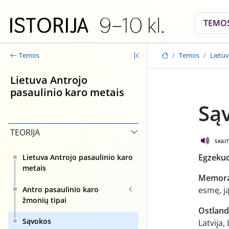
Skip to main content
TEMO
Temos
Lietuv
Temos
Lietuva Antrojo
pasaulinio karo metais
Są
TEORIJA
SKAIT
Egzekuc
Lietuva Antrojo pasaulinio karo
metais
Memor
Antro pasaulinio karo
esmę, ją
žmonių tipai
Ostland
Sąvokos
Latvija,