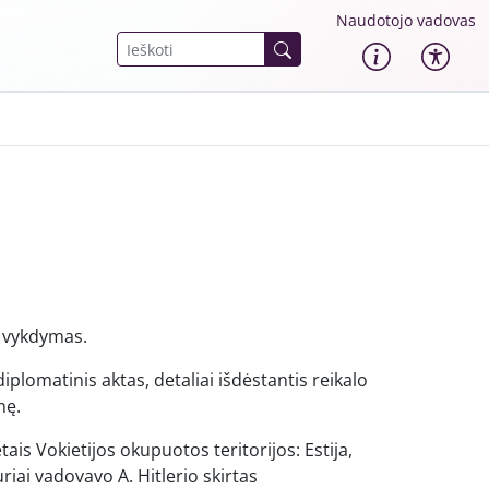
Naudotojo vadovas
s vykdymas.
iplomatinis aktas, detaliai išdėstantis reikalo
nę.
ais Vokietijos okupuotos teritorijos: Estija,
uriai vadovavo A. Hitlerio skirtas