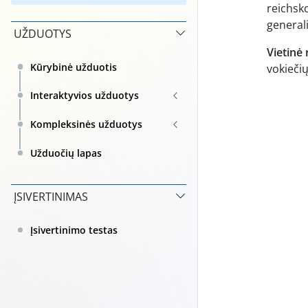
reichsko
general
UŽDUOTYS
Vietinė 
Kūrybinė užduotis
vokieči
Interaktyvios užduotys
Kompleksinės užduotys
Užduočių lapas
ĮSIVERTINIMAS
Įsivertinimo testas