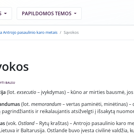
S
PAPILDOMOS TEMOS
a Antrojo pasaulinio karo metais
Sąvokos
vokos
YTI BALSU
ija
(lot.
exsecutio
– įvykdymas) – kūno ar mirties bausmė, jo
andumas
(lot.
memorandum
– vertas paminėti, minėtinas) – d
 pagrindžiantis ir reikalaujantis atsižvelgti į išsakytą nuomo
as
(vok.
Ostland
– Rytų kraštas) – Antrojo pasaulinio karo met
 Lietuva ir Baltarusija. Ostlande buvo įvesta civilinė valdžia, k