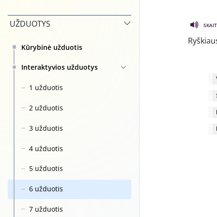
UŽDUOTYS
SKAIT
Ryškiau
Kūrybinė užduotis
Interaktyvios užduotys
1 užduotis
2 užduotis
3 užduotis
4 užduotis
5 užduotis
6 užduotis
7 užduotis