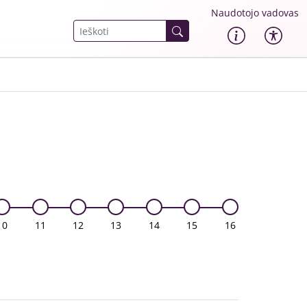
Naudotojo vadovas
10
11
12
13
14
15
16